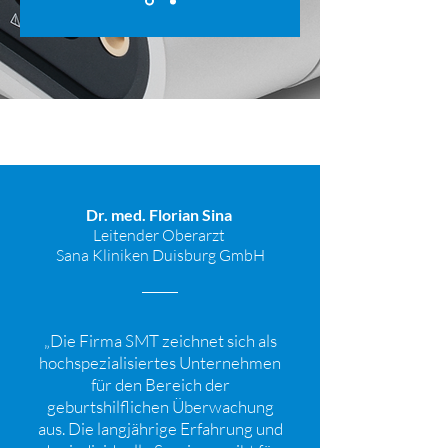
Dr. med. Florian Sina
Leitender Oberarzt
Sana Kliniken Duisburg GmbH
„Die Firma SMT zeichnet sich als
hochspezialisiertes Unternehmen
für den Bereich der
geburtshilflichen Überwachung
aus. Die langjährige Erfahrung und