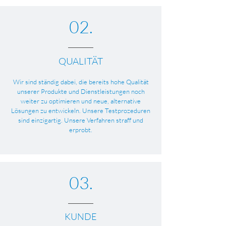
02.
QUALITÄT
Wir sind ständig dabei, die bereits hohe Qualität
unserer Produkte und Dienstleistungen noch
weiter zu optimieren und neue, alternative
Lösungen zu entwickeln. Unsere Testprozeduren
sind einzigartig. Unsere Verfahren straff und
erprobt.
03.
KUNDE