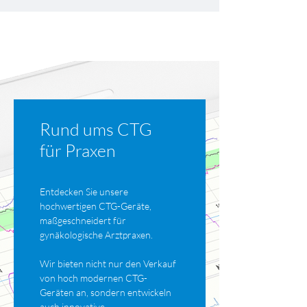
Rund ums CTG
für Praxen
Entdecken Sie unsere
hochwertigen CTG-Geräte,
maßgeschneidert für
gynäkologische
Arztpraxen.
Wir bieten nicht nur den Verkauf
von hoch modernen CTG-
Geräten an, sondern entwickeln
auch innovative