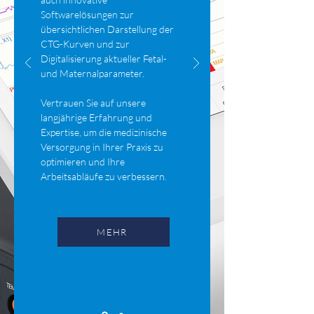
Softwarelösungen zur
übersichtlichen Darstellung der
CTG-Kurven und zur
Digitalisierung aktueller Fetal-
und Maternalparameter.
Vertrauen Sie auf unsere
langjährige Erfahrung und
Expertise, um die medizinische
Versorgung in Ihrer Praxis zu
optimieren und Ihre
Arbeitsabläufe zu verbessern.
MEHR