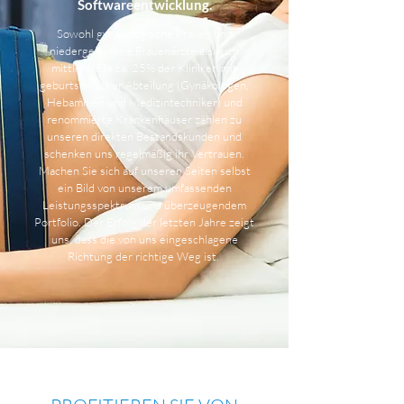
Softwareentwicklung.
Sowohl gynäkologische Praxen und
niedergelassene Frauenärzte als auch
mittlerweile ca. 25% der Kliniken mit
geburtshilflicher Abteilung (Gynäkologen,
Hebammen und Medizintechniker) und
renommierte Krankenhäuser zählen zu
unseren direkten Bestandskunden und
schenken uns regelmäßig ihr Vertrauen.
Machen Sie sich auf unseren Seiten selbst
ein Bild von unserem umfassenden
Leistungsspektrum und überzeugendem
Portfolio. Der Erfolg der letzten Jahre zeigt
uns, dass die von uns eingeschlagene
Richtung der richtige Weg ist.